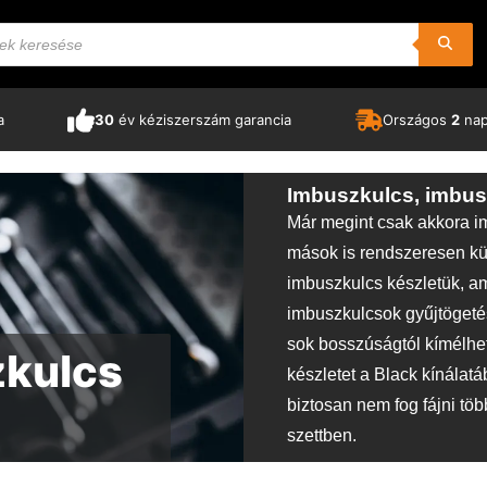
a
30
év kéziszerszám garancia
Országos
2
napo
Imbuszkulcs, imbus
Már megint csak akkora i
mások is rendszeresen k
imbuszkulcs készletük, a
imbuszkulcsok gyűjtögetés
sok bosszúságtól kímélh
zkulcs
készletet a Black kínálat
biztosan nem fog fájni töb
szettben.