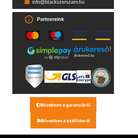
info@blackszerszam.hu
Partnereink
Árukereső.hu
Bővebben a garanciáról
Bővebben a szállításról