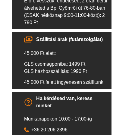
Előre vesszük rendelésed, 2 órán belül
átveheted a Bp. Gyömrői út 76-80-ban
(CSAK hétköznap 9:00-11:00-közt)): 2
790 Ft
Szállítási árak (futárszolgálat)
45 000 Ft alatt:
GLS csomagpontba: 1499 Ft
GLS házhozszállítás: 1990 Ft
45 000 Ft felett ingyenesen szállítunk
Ha kérdésed van, keress
minket
Munkanapokon 10:00 - 17:00-ig
+36 20 206 2396