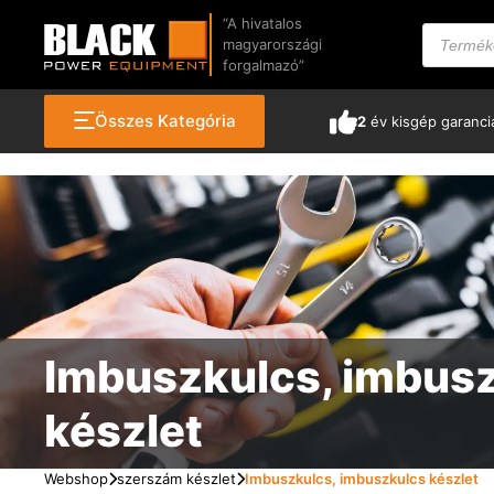
Kilépés
“A hivatalos
Products
a
search
magyarországi
tartalomba
forgalmazó”
Összes Kategória
2
év kisgép garanci
Imbuszkulcs, imbus
készlet
Webshop
szerszám készlet
Imbuszkulcs, imbuszkulcs készlet