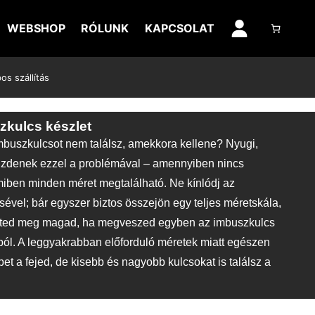
WEBSHOP
RÓLUNK
KAPCSOLAT
s szállítás
zkulcs készlet
mbuszkulcsot nem találsz, amekkora kellene? Nyugi,
üzdenek ezzel a problémával – amennyiben nincs
miben minden méret megtalálható. Ne kínlódj az
ével; bár egyszer biztos összejön egy teljes méretskála,
eted meg magad, ha megveszed egyben az imbuszkulcs
ából. A leggyakrabban előforduló méretek miatt egészen
bet a fejed, de kisebb és nagyobb kulcsokat is találsz a