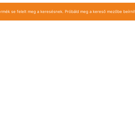
ermék se felelt meg a keresésnek. Próbáld meg a kereső mezőbe beírni!