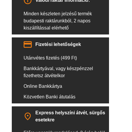
Valódi raktár információ:
Minden készleten jelzésű termék
budapesti raktárunkból, 2 napos
kiszállítással elérhető
Fizetési lehetőségek
Utánvétes fizetés (499 Ft)
Bankkártyával, vagy készpénzzel
fizethetsz átvételkor
Online Bankkártya
Közvetlen Banki átutalás
Express helyszíni átvét, sürgős
esetekre