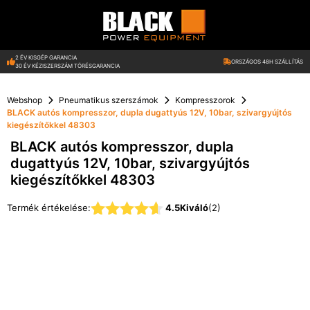
Kilépés
a
tartalomba
2 ÉV KISGÉP GARANCIA
ORSZÁGOS 48H SZÁLLÍTÁS
30 ÉV KÉZISZERSZÁM TÖRÉSGARANCIA
Webshop
Pneumatikus szerszámok
Kompresszorok
BLACK autós kompresszor, dupla dugattyús 12V, 10bar, szivargyújtós
kiegészítőkkel 48303
BLACK autós kompresszor, dupla
dugattyús 12V, 10bar, szivargyújtós
kiegészítőkkel 48303
Termék értékelése:
4.5
Kiváló
(2)
4.50
az 5-ből