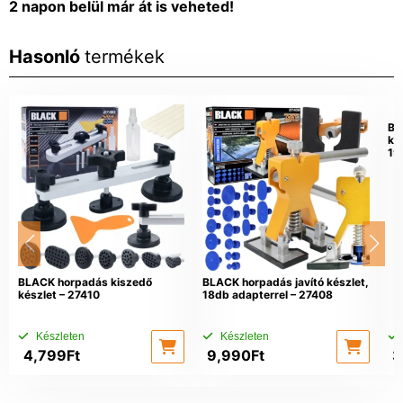
2 napon belül már át is veheted!
Hasonló
termékek
BL
ké
19
BLACK horpadás kiszedő
BLACK horpadás javító készlet,
készlet – 27410
18db adapterrel – 27408
Készleten
Készleten
4,799
Ft
9,990
Ft
3