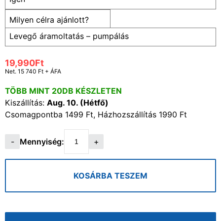
Milyen célra ajánlott?
Levegő áramoltatás – pumpálás
19,990
Ft
Net.
15 740 Ft
+ ÁFA
TÖBB MINT 20DB KÉSZLETEN
Kiszállítás:
Aug. 10. (Hétfő)
Csomagpontba 1499 Ft, Házhozszállítás 1990 Ft
Mennyiség:
BLACK
autós
kompresszor,
KOSÁRBA TESZEM
dupla
dugattyús
12V,
10bar,