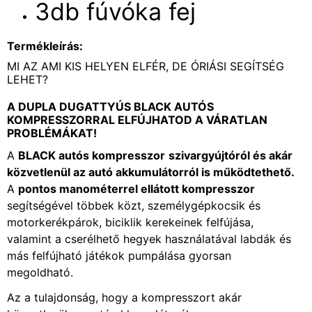
3db fúvóka fej
Termékleírás:
MI AZ AMI KIS HELYEN ELFÉR, DE ÓRIÁSI SEGÍTSÉG
LEHET?
A DUPLA DUGATTYÚS BLACK AUTÓS
KOMPRESSZORRAL ELFÚJHATOD A VÁRATLAN
PROBLÉMÁKAT!
A
BLACK autós kompresszor
szivargyújtóról és akár
közvetlenül az autó akkumulátorról is működtethető.
A
pontos manométerrel ellátott kompresszor
segítségével többek közt, személygépkocsik és
motorkerékpárok, biciklik kerekeinek felfújása,
valamint a cserélhető hegyek használatával labdák és
más felfújható játékok pumpálása gyorsan
megoldható.
Az a tulajdonság, hogy a kompresszort akár