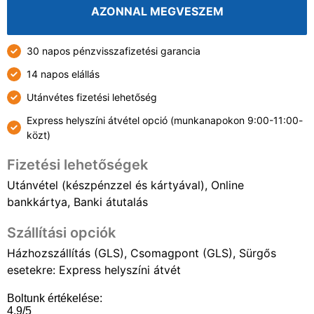
AZONNAL MEGVESZEM
szivargyújtós
kiegészítőkkel
48303
30 napos pénzvisszafizetési garancia
mennyiség
14 napos elállás
Utánvétes fizetési lehetőség
Express helyszíni átvétel opció (munkanapokon 9:00-11:00-
közt)
Fizetési lehetőségek
Utánvétel (készpénzzel és kártyával), Online
bankkártya, Banki átutalás
Szállítási opciók
Házhozszállítás (GLS), Csomagpont (GLS), Sürgős
esetekre: Express helyszíni átvét
Boltunk értékelése:
4.9/5