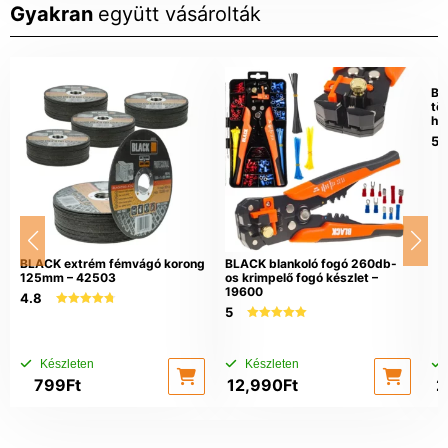
Gyakran
együtt vásárolták
BL
tö
he
5
BLACK extrém fémvágó korong
BLACK blankoló fogó 260db-
125mm – 42503
os krimpelő fogó készlet –
19600
4.8
5
4.75
az 5-ből
5.00
az 5-ből
Készleten
Készleten
799
Ft
12,990
Ft
2