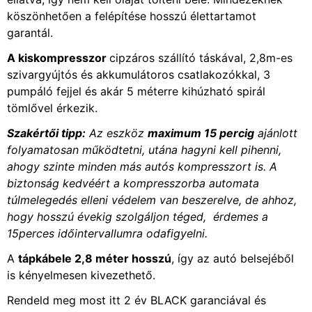
köszönhetően a felépítése hosszú élettartamot
garantál.
A kiskompresszor
cipzáros szállító táskával, 2,8m-es
szivargyújtós és akkumulátoros csatlakozókkal, 3
pumpáló fejjel és akár 5 méterre kihúzható spirál
tömlővel érkezik.
Szakértői tipp:
Az eszköz
maximum 15 percig
ajánlott
folyamatosan működtetni, utána hagyni kell pihenni,
ahogy szinte minden más autós kompresszort is. A
biztonság kedvéért a kompresszorba automata
túlmelegedés elleni védelem van beszerelve, de ahhoz,
hogy hosszú évekig szolgáljon téged, érdemes a
15perces időintervallumra odafigyelni.
A
tápkábele 2,8 méter hosszú
, így az autó belsejéből
is kényelmesen kivezethető.
Rendeld meg most itt 2 év BLACK garanciával és