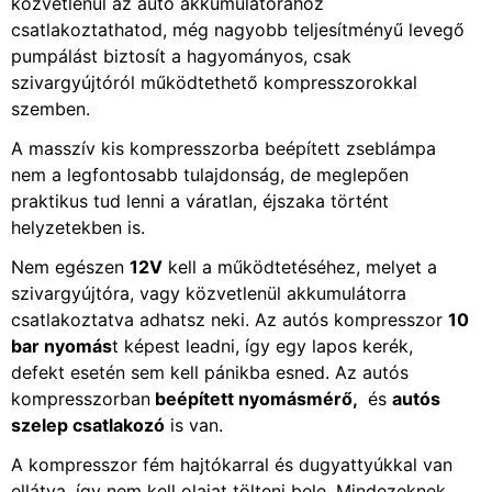
közvetlenül az autó akkumulátorához
csatlakoztathatod, még nagyobb teljesítményű levegő
pumpálást biztosít a hagyományos, csak
szivargyújtóról működtethető kompresszorokkal
szemben.
A masszív kis kompresszorba beépített zseblámpa
nem a legfontosabb tulajdonság, de meglepően
praktikus tud lenni a váratlan, éjszaka történt
helyzetekben is.
Nem egészen
12V
kell a működtetéséhez, melyet a
szivargyújtóra, vagy közvetlenül akkumulátorra
csatlakoztatva adhatsz neki. Az autós kompresszor
10
bar nyomás
t képest leadni, így egy lapos kerék,
defekt esetén sem kell pánikba esned. Az autós
kompresszorban
beépített nyomásmérő,
és
autós
szelep csatlakozó
is van.
A kompresszor fém hajtókarral és dugyattyúkkal van
ellátva, így nem kell olajat tölteni bele. Mindezeknek