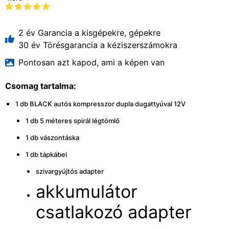
2 év Garancia a kisgépekre, gépekre
30 év Törésgarancia a kéziszerszámokra
Pontosan azt kapod, ami a képen van
Csomag tartalma:
1 db BLACK autós kompresszor dupla dugattyúval 12V
1 db 5 méteres spirál légtömlő
1 db vászontáska
1 db tápkábel
szivargyújtós adapter
akkumulátor
csatlakozó adapter